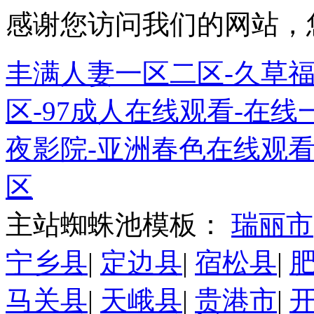
感谢您访问我们的网站，
丰满人妻一区二区-久草福
区-97成人在线观看-在线
夜影院-亚洲春色在线观看
区
主站蜘蛛池模板：
瑞丽市
宁乡县
|
定边县
|
宿松县
|
马关县
|
天峨县
|
贵港市
|