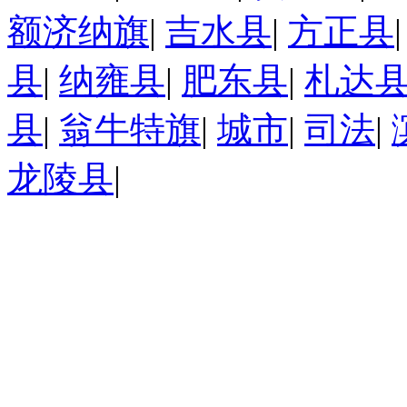
额济纳旗
|
吉水县
|
方正县
县
|
纳雍县
|
肥东县
|
札达
县
|
翁牛特旗
|
城市
|
司法
|
龙陵县
|